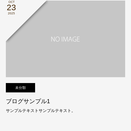
OCT
23
2025
未分類
ブログサンプル1
サンプルテキストサンプルテキスト。